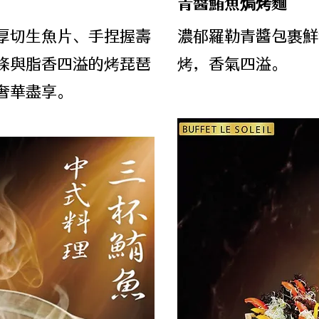
青醬鮪魚焗烤麵
厚切生魚片、手捏握壽
濃郁羅勒青醬包裹鮮
條與脂香四溢的烤琵琶
烤，香氣四溢。
奢華盡享。