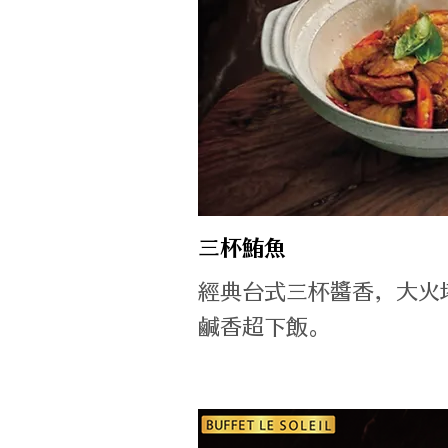
三杯鮪魚
經典台式三杯醬香，大火
鹹香超下飯。