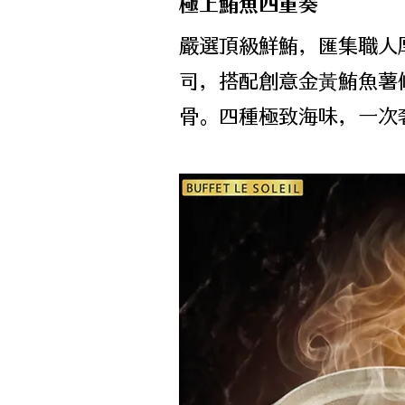
極上鮪魚四重奏
嚴選頂級鮮鮪，匯集職人
司，搭配創意金黃鮪魚薯
骨。四種極致海味，一次