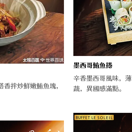
墨西哥鮪魚捲
辛香墨西哥風味，薄
塔香拌炒鮮嫩鮪魚塊，
蔬，異國感滿點。