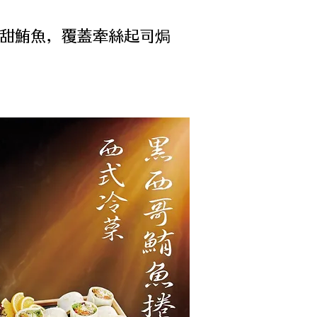
甜鮪魚，覆蓋牽絲起司焗