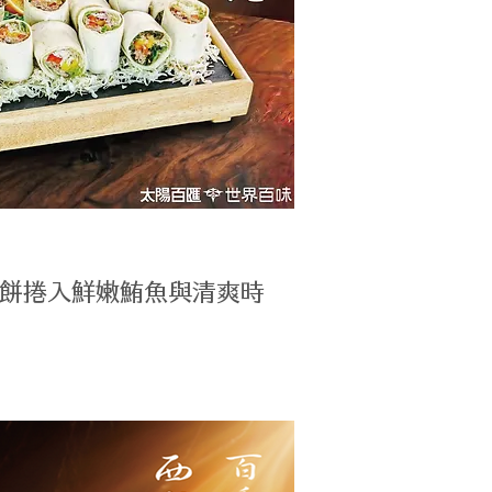
餅捲入鮮嫩鮪魚與清爽時