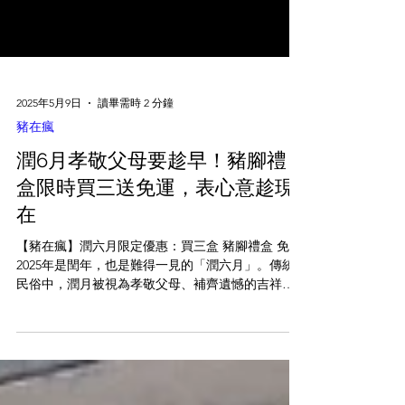
2025年5月9日
讀畢需時 2 分鐘
豬在瘋
潤6月孝敬父母要趁早！豬腳禮
盒限時買三送免運，表心意趁現
在
【豬在瘋】潤六月限定優惠：買三盒 豬腳禮盒 免運
2025年是閏年，也是難得一見的「潤六月」。傳統
民俗中，潤月被視為孝敬父母、補齊遺憾的吉祥月
份。正因如此，出嫁女兒潤六月送禮孝親，成了許
多家庭表達心意的絕佳時機。