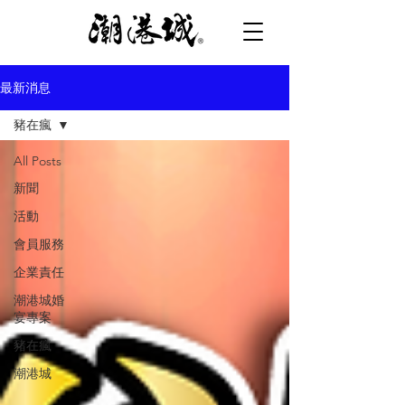
最新消息
豬在瘋
All Posts
新聞
活動
會員服務
企業責任
潮港城婚
宴專案
豬在瘋
潮港城