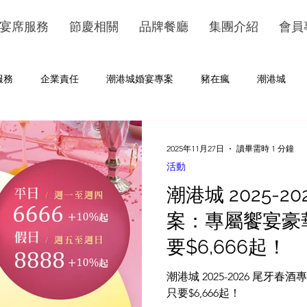
宴席服務
節慶相關
品牌餐廳
集團介紹
會員
服務
企業責任
潮港城婚宴專案
豬在瘋
潮港城
2025年11月27日
讀畢需時 1 分鐘
活動
潮港城 2025-2
案：專屬饗宴豪
要$6,666起！
潮港城 2025-2026 尾
只要$6,666起！