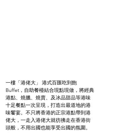
一樓「港佬大」 港式百匯吃到飽
Buffet，自助餐檯結合現點現做，將經典
港點、燒臘、燒賣、及冰品甜品等港味
十足餐點一次呈現，打造出最道地的港
味饗宴。不只將香港的正宗港點帶到港
佬大，一走入港佬大就彷彿走在香港街
頭般，不用出國也能享受出國的氛圍。