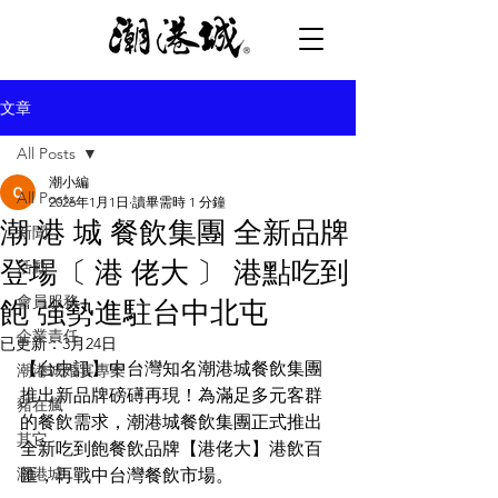
文章
All Posts
潮小編
All Posts
2026年1月1日
讀畢需時 1 分鐘
潮 港 城 餐飲集團 全新品牌
新聞
登場〔 港 佬大 〕 港點吃到
活動
會員服務
飽 強勢進駐台中北屯
企業責任
已更新：
3月24日
【台中訊】中台灣知名潮港城餐飲集團
潮港城婚宴專案
推出新品牌磅礡再現！為滿足多元客群
豬在瘋
的餐飲需求，潮港城餐飲集團正式推出
其它
全新吃到飽餐飲品牌【港佬大】港飲百
潮港城
匯，再戰中台灣餐飲市場。