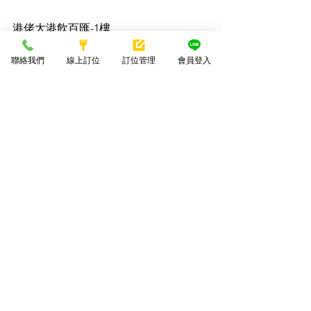
港佬大港飲百匯-1樓
主廚功夫菜、燒臘、經典片皮鴨、煲
聯絡我們
線上訂位
訂位管理
會員登入
飯、各式港點
預約電話：04-2437-5599
地址：406015台中市北屯區敦富路365號
1樓
查看全部
最新文章