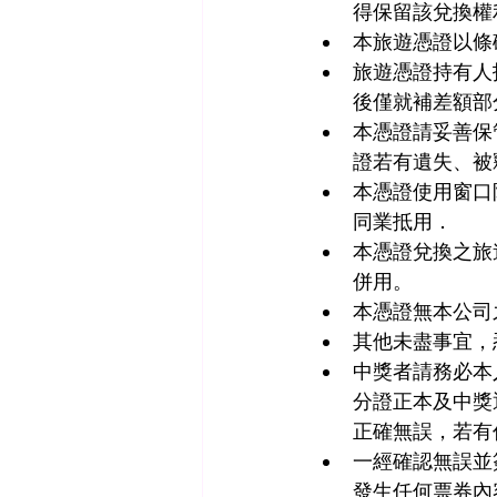
得保留該兌換權
本旅遊憑證以條
旅遊憑證持有人
後僅就補差額部
本憑證請妥善保
證若有遺失、被
本憑證使用窗口限
同業抵用．
本憑證兌換之旅
併用。
本憑證無本公司
其他未盡事宜，
中獎者請務必本
分證正本及中獎
正確無誤，若有
一經確認無誤並
發生任何票券內