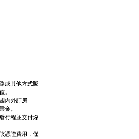
路或其他方式販
值。
國內外訂房。
業金。
發行程並交付燦
該憑證費用，僅