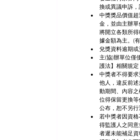
換或異議申訴，
中獎獎品價值超過
金，並由主辦單
將開立各類所得
據金額為主。(
兌獎資料逾期或
主(協)辦單位
護法】相關規定
中獎者不得要求
他人，違反前述
動期間、內容之
位得保留更換等
公布，恕不另行
若中獎者因資格
得監護人之同意
者遲未能補足資