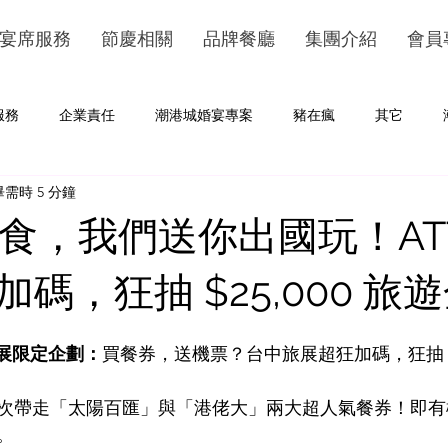
宴席服務
節慶相關
品牌餐廳
集團介紹
會員
服務
企業責任
潮港城婚宴專案
豬在瘋
其它
需時 5 分鐘
爆美食，我們送你出國玩！AT
碼，狂抽 $25,000 旅
中旅展限定企劃：
買餐券，送機票？台中旅展超狂加碼，狂抽 $25
次帶走「太陽百匯」與「港佬大」兩大超人氣餐券！即有
。