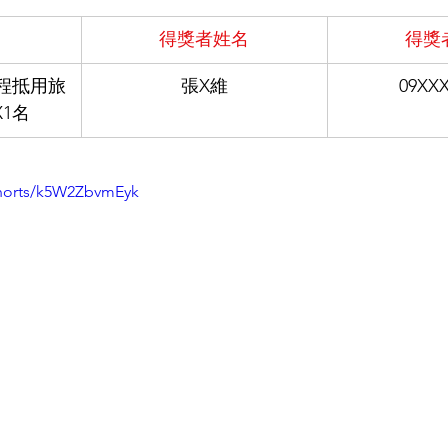
得獎者姓名
得獎
程抵用旅
張X維
09XX
X1名
shorts/k5W2ZbvmEyk