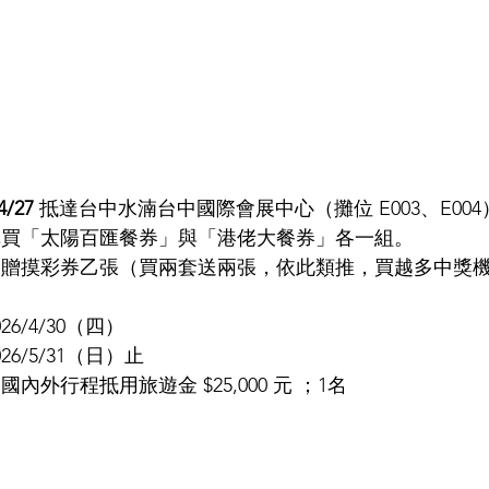
4/27
 抵達台中水湳台中國際會展中心（攤位 E003、E004
購買「太陽百匯餐券」與「港佬大餐券」各一組。
即贈摸彩券乙張（買兩套送兩張，依此類推，買越多中獎
026/4/30（四）
026/5/31（日）止
國內外行程抵用旅遊金 $25,000 元 ；1名