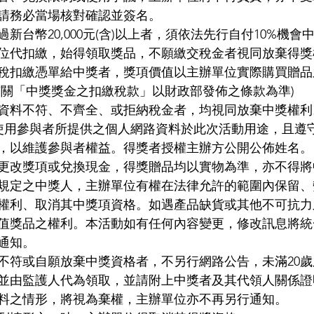
請務必當場核對確認並簽名。
新台幣20,000元(含)以上者，須依法先行自付10%機會
位代扣繳，始得領取獎品，不願繳交稅金者視同放棄得獎
稅扣繳憑單給中獎者，獎項價值以主辦單位實際購買贈品
有關「中獎獎金之扣繳稅款」以財政部發佈之條款為準)
資料不符、不齊全、或拒納稅金者，均視同放棄中獎權利
僅使用參與者所提供之個人網路資料於此次活動用途，且遵
，以維護參與者權益。得獎者授權主辦方公開公佈姓名。
更改獎項或兌換現金，得獎贈品均以實物為準，亦不得將
規定之中獎人，主辦單位有權在法律允許的範圍內保留、
權利、取消其中獎項資格。如遇產品缺貨或其他不可抗力
值獎品之權利。本活動如有任何內容變更，修改訊息將統
通知。
不符或自願放棄中獎資格者，不另行網路公告，未滿20
並由監護人代為領取，並請附上中獎者及其代領人關係證
料之情形，將視為棄權，主辦單位亦不再另行通知。