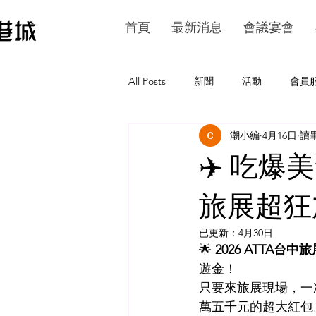
首頁
最新消息
會議宴會
All Posts
新聞
活動
會員
潮小編
4月16日
讀畢
✈️ 吃
旅展超狂加
已更新：
4月30日
🌟
 2026 ATTA台
遊金！
只要來旅展現場，一
萬五千元的超大紅包