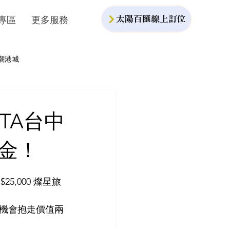
專區
更多服務
太陽百匯線上訂位
潮港城
TA台中
遊金！
,000 燦星旅
機會抱走價值兩