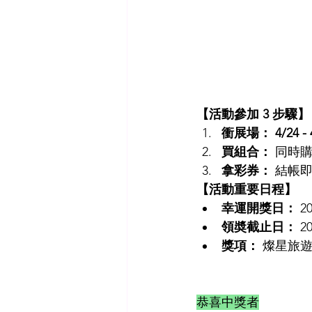
【活動參加 3 步驟】
衝展場： 4/24 - 
買組合：
 同時
拿彩券：
 結帳
【活動重要日程】
幸運開獎日：
 2
領奬截止日：
 2
獎項：
 燦星旅遊
恭喜中獎者