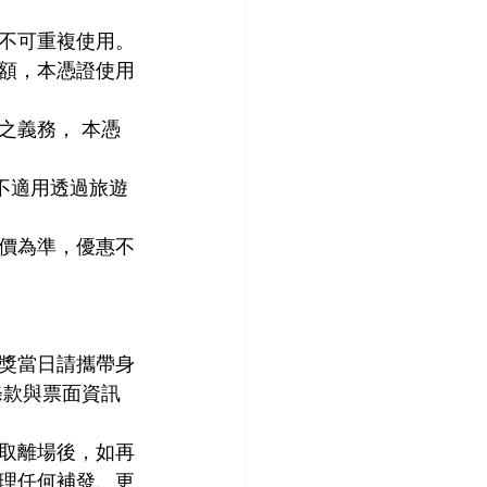
不可重複使用。
額，本憑證使用
之義務， 本憑
，不適用透過旅遊
價為準，優惠不
獎當日請攜帶身
條款與票面資訊
取離場後，如再
理任何補發、更