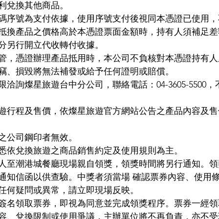
利兌換其他商品。
碼序號為支付依據，使用序號支付後視同本憑證已使用，
抵換產品之價格高於本憑證票面金額時，持有人須補足差
分另行開立代收轉付收據。
管，憑證辦理產品抵用時，本公司不負核對本憑證持有人
竊、損毀將無法補發或給予任何證明或賠償。
洽詢燦星旅遊台中分公司，聯絡電話：04-3605-5500
遊行程及售價，依燦星旅遊官方網站公告之產品內容及售
之公司鋼印者無效。
悉依兌換旅遊之商品銷售約定及使用規則為主。
人至潮港城餐廳現場親自領獎，領獎時間將另行通知。領
通知信函以供查驗。中獎者須當場 確認票券內容、使用
任何疑問或異常，請立即現場反映。
簽名領取票券，即視為同意並完成領獎程序。票券一經領
容、兌換限制或使用爭議，主辦單位將不再負責，亦不受