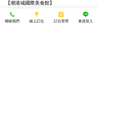
【潮港城國際美食館】 
📞 專案訂席專線：04-23863337
📍 地址：台中市南屯區環中路四段2號 
聯絡我們
線上訂位
訂位管理
會員登入
⏰ 營業時間：11:30-20:40
潮港城
太陽百匯
活動
查看全部
最新文章