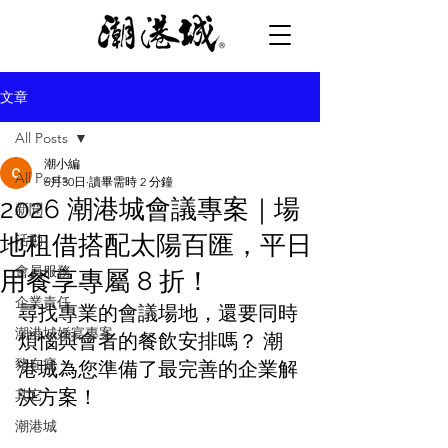
文章
All Posts
潮小編
All Posts
6月30日
讀畢需時 2 分鐘
2026 潮港城會議專案｜場
新聞
地租借搭配太陽百匯，平日
活動
會員服務
用餐享專屬 8 折！
企業責任
尋找專業的會議場地，還要同時
潮港城婚宴專案
煩惱與會者的餐飲安排嗎？ 潮
豬在瘋
港城為您準備了最完善的企業解
決方案！
其它
潮港城