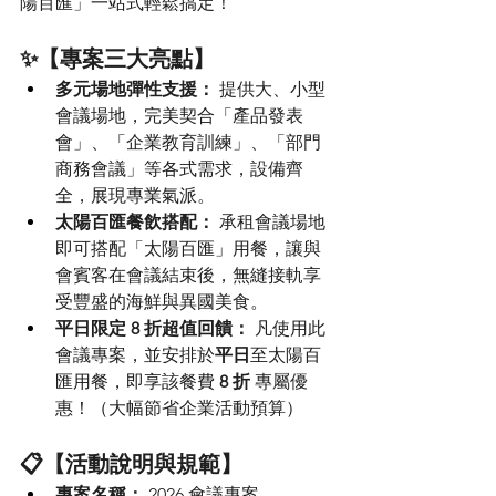
陽百匯」一站式輕鬆搞定！
✨【專案三大亮點】
多元場地彈性支援：
 提供大、小型
會議場地，完美契合「產品發表
會」、「企業教育訓練」、「部門
商務會議」等各式需求，設備齊
全，展現專業氣派。
太陽百匯餐飲搭配：
 承租會議場地
即可搭配「太陽百匯」用餐，讓與
會賓客在會議結束後，無縫接軌享
受豐盛的海鮮與異國美食。
平日限定 8 折超值回饋：
 凡使用此
會議專案，並安排於
平日
至太陽百
匯用餐，即享該餐費 
8 折
 專屬優
惠！（大幅節省企業活動預算）
📋【活動說明與規範】
專案名稱：
 2026 會議專案