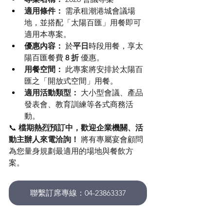
適用條件：
 需承租潮港城會議場
地，並搭配「太陽百匯」用餐即可
適用本專案。
優惠內容：
 於
平日
時段用餐，享太
陽百匯餐費 
8 折
 優惠。
用餐空間：
 此專案將安排於太陽百
匯之「開放式空間」用餐。
適用活動類型：
 大小型會議、產品
發表會、教育訓練等各式商務活
動。
📞 
檔期熱烈預訂中，歡迎企業機關、活
動主辦人來電洽詢！
 將有專屬宴會顧問
為您量身規劃最適用的場地與餐飲方
案。
聯繫訂席專線：04-23863337