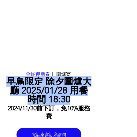
金蛇迎新春
｜ 圍爐宴 
早鳥限定 除夕圍爐大
廳 2025/01/28 用餐
時間 18:30
2024/11/30前下訂，免10%服務
費
電話桌宴訂席諮詢