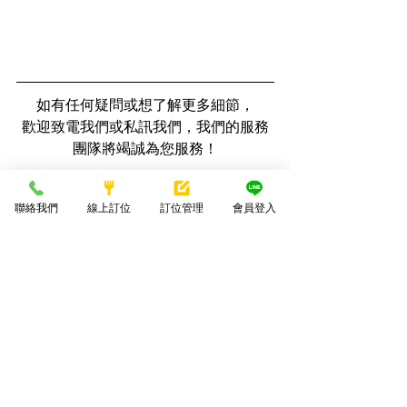
如有任何疑問或想了解更多細節，
歡迎致電我們或私訊我們，我們的服務
團隊將竭誠為您服務！
———
【潮港城國際美食館】
聯絡我們
線上訂位
訂位管理
會員登入
營業時間：11:30-20:40
太陽百匯訂位專線：04-23863322
桌宴訂席專線：04-23863337
地址：台中市南屯區環中路四段2號
潮港城
太陽百匯
新聞