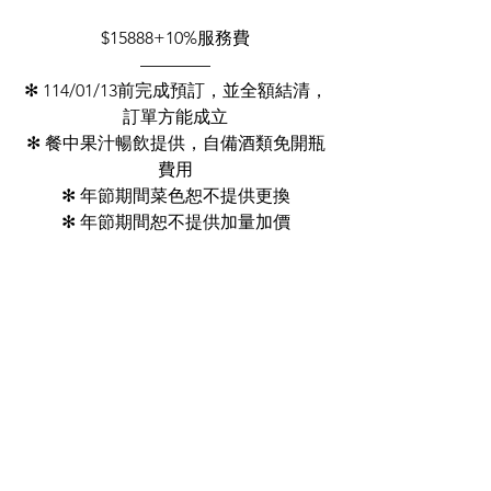
$15888+10%服務費
————
✻ 114/01/13前完成預訂，並全額結清，
訂單方能成立
✻ 餐中果汁暢飲提供，自備酒類免開瓶
費用
✻ 年節期間菜色恕不提供更換
✻ 年節期間恕不提供加量加價