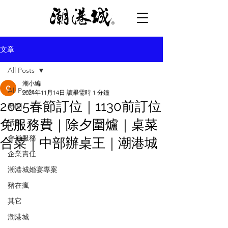
文章
All Posts
潮小編
All Posts
2024年11月14日
讀畢需時 1 分鐘
2025春節訂位｜1130前訂位
新聞
免服務費｜除夕圍爐｜桌菜
活動
會員服務
合菜｜中部辦桌王｜潮港城
企業責任
潮港城婚宴專案
豬在瘋
其它
潮港城