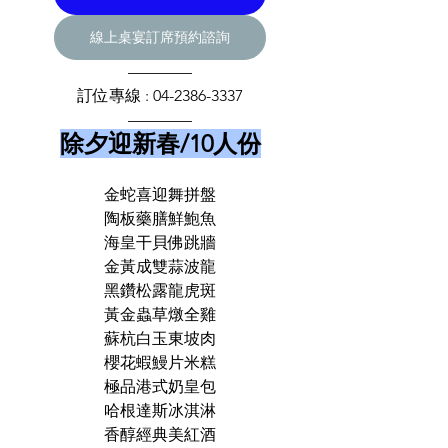
線上桌宴訂席預約諮詢
————
訂位專線 : 04-2386-3337
————
除夕迎新春/10人份
金蛇喜迎舞拼盤
陶板藥膳鮮鮑魚
海皇干貝佛跳牆
金黃成雙蒜波龍
黑鑽松露龍虎斑
黃金蟲草燉全雞
蘇杭白玉東坡肉
櫻花蝦鰻片米糕
極品港式奶皇包
哈根達斯冰淇淋
香醇經典美紅酒