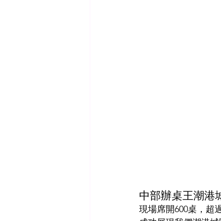
中部辦桌王潮港
現場席開600桌，超