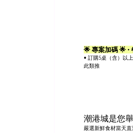
🌟 專案加碼 🌟 
• 訂購5桌（含）以
此類推
潮港城是您
嚴選新鮮食材當天直