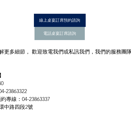
線上桌宴訂席預約諮詢
電話桌宴訂席諮詢
解更多細節， 歡迎致電我們或私訊我們，我們的服務團
】 
0 
3863322 
線：04-23863337 
環中路四段2號 