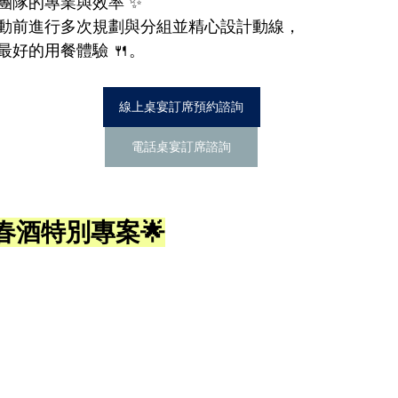
隊的專業與效率 ✨ 
動前進行多次規劃與分組並精心設計動線， 
好的用餐體驗 🍴。
線上桌宴訂席預約諮詢
電話桌宴訂席諮詢
尾牙春酒特別專案
🌟