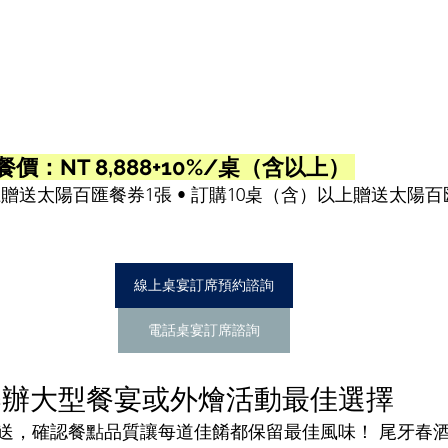
• 餐價：NT 8,888+10%/桌（含以上） 
上贈送太陽百匯餐券1張 • 訂購10桌（含）以上贈送太陽
線上桌宴訂席預約諮詢
電話桌宴訂席諮詢
舉辦大型餐宴或外燴活動最佳選擇
送，確認餐點品質讓每道佳餚都保留最佳風味！ 尾牙春