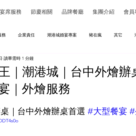
宴席服務
節慶相關
品牌餐廳
集團介紹
會員
服務
企業責任
潮港城婚宴專案
豬在瘋
其它
日
讀畢需時 1 分鐘
王｜潮港城｜台中外燴辦
宴｜外燴服務
桌｜台中外燴辦桌首選 
#大型餐宴
eODT4s0o