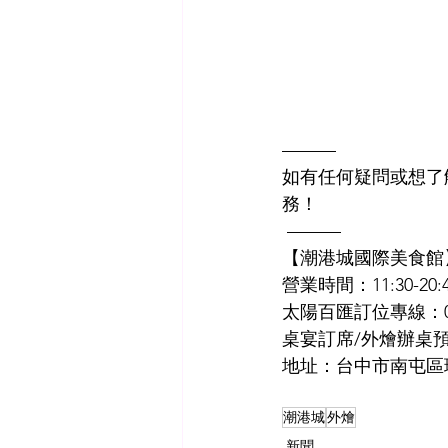
——— 
如有任何疑問或想了
務！
 ——— 
【潮港城國際美食館
營業時間：11:30-20:4
太陽百匯訂位專線：04-2
桌宴訂席/外燴辦桌預約專
地址：台中市南屯區
尾牙春酒
潮港城
外燴
新聞