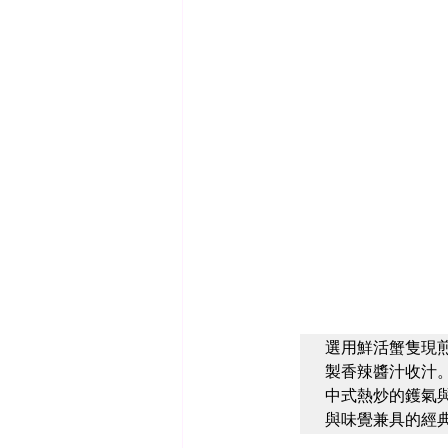
選用鮮活蟹隻現
製香辣醬汁收汁
中式熱炒的鑊氣
與味覺兼具的經