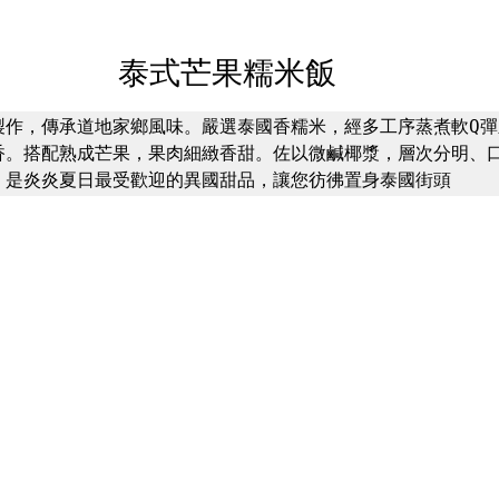
泰式芒果糯米飯
製作，傳承道地家鄉風味。嚴選泰國香糯米，經多工序蒸煮軟Q彈
香。搭配熟成芒果，果肉細緻香甜。佐以微鹹椰漿，層次分明、
，是炎炎夏日最受歡迎的異國甜品，讓您彷彿置身泰國街頭