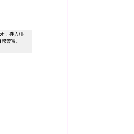
牙，拌入椰
口感豐富。