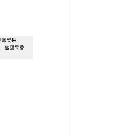
與鳳梨果
、酸甜果香