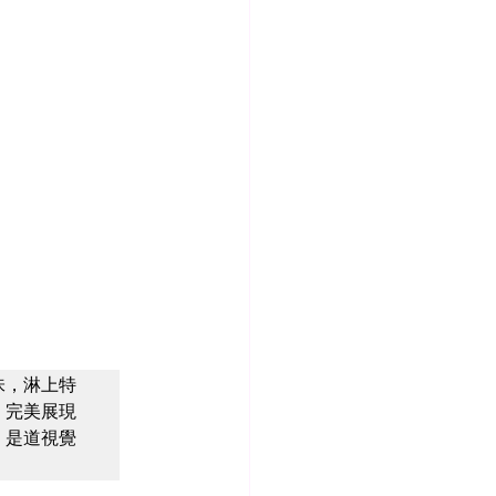
味，淋上特
，完美展現
，是道視覺