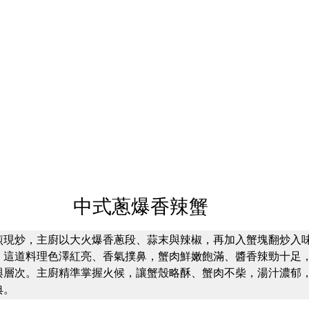
中式蔥爆香辣蟹
煎現炒，主廚以大火爆香蔥段、蒜末與辣椒，再加入蟹塊翻炒入
。這道料理色澤紅亮、香氣撲鼻，蟹肉鮮嫩飽滿、醬香辣勁十足
與層次。主廚精準掌握火候，讓蟹殼略酥、蟹肉不柴，湯汁濃郁
典。