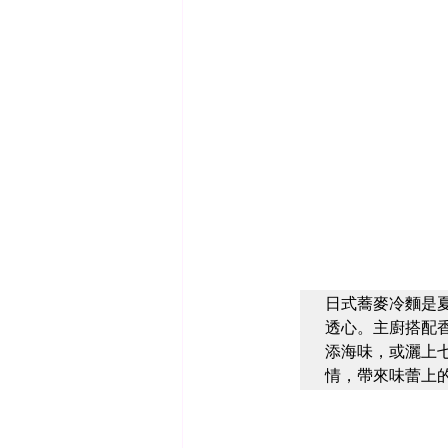
日式蕎麥冷麵是
透心。主廚搭配
添海味，或灑上
情，帶來味蕾上