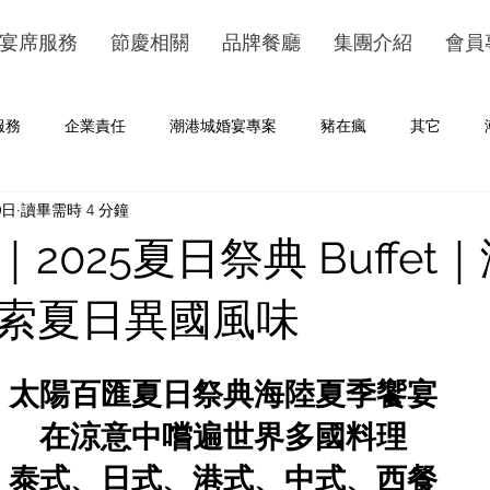
宴席服務
節慶相關
品牌餐廳
集團介紹
會員
服務
企業責任
潮港城婚宴專案
豬在瘋
其它
0日
讀畢需時 4 分鐘
2025夏日祭典 Buffet
索夏日異國風味
太陽百匯夏日祭典海陸夏季饗宴
在涼意中嚐遍世界多國料理
泰式、日式、港式、中式、西餐