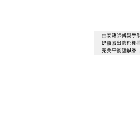
由泰籍師傅親手
奶熬煮出濃郁椰
完美平衡甜鹹香