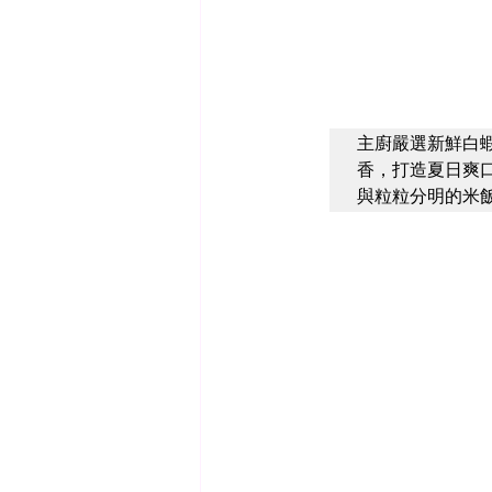
主廚嚴選新鮮白
香，打造夏日爽
與粒粒分明的米