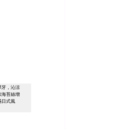
彈牙，沁涼
加海苔絲增
滿日式風