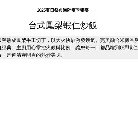
2025夏日祭典海陸夏季饗宴
台式鳳梨蝦仁炒飯
蝦與熟成鳳梨手工切丁，以大火快炒激發鑊氣。完美融合米飯香
口經典。主廚用心掌控火候與比例，讓您每一口都品嚐到Q彈蝦仁
飯，是道清爽開胃的熱炒美味。