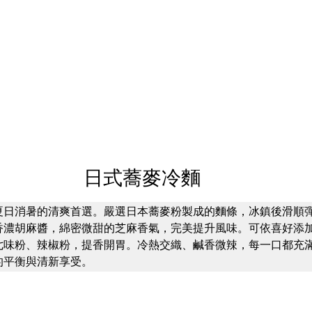
日式蕎麥冷麵
夏日消暑的清爽首選。嚴選日本蕎麥粉製成的麵條，冰鎮後滑順
香濃胡麻醬，綿密微甜的芝麻香氣，完美提升風味。可依喜好添
七味粉、辣椒粉，提香開胃。冷熱交織、鹹香微辣，每一口都充
的平衡與清新享受。