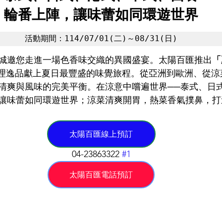
輪番上陣，讓味蕾如同環遊世界
活動期間：114/07/01(二)～08/31(日)
潮港城邀您走進一場色香味交織的異國盛宴。太陽百匯推出
「
19道料理逸品獻上夏日最豐盛的味覺旅程。從亞洲到歐洲、從
清爽與風味的完美平衡。在涼意中嚐遍世界──泰式、日
讓味蕾如同環遊世界；涼菜清爽開胃，熱菜香氣撲鼻，打
太陽百匯線上預訂
04-23863322 
#1
太陽百匯電話預訂