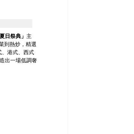
夏日祭典」
主
涼菜到熱炒，精選
式、港式、西式
造出一場低調奢