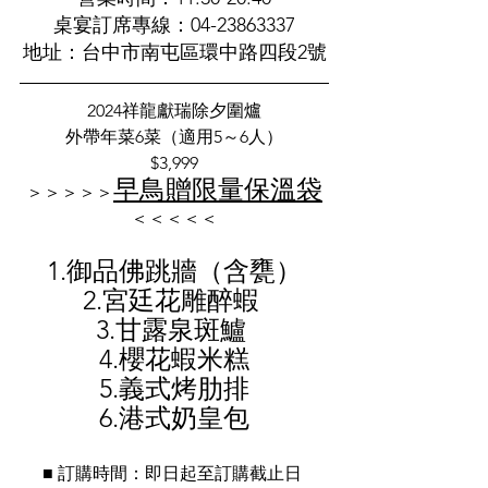
桌宴訂席專線：04-23863337
地址：台中市南屯區環中路四段2號
2024祥龍獻瑞除夕圍爐
外帶年菜6菜（適用5～6人）
$3,999
早鳥贈限量保溫袋
＞＞＞＞＞
＜＜＜＜＜
1.御品佛跳牆（含甕）
2.宮廷花雕醉蝦 
3.甘露泉斑鱸 
4.櫻花蝦米糕
5.義式烤肋排
6.港式奶皇包
■ 訂購時間：即日起至訂購截止日 