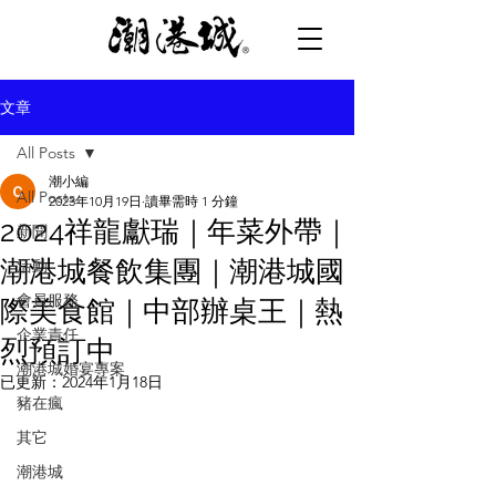
文章
All Posts
潮小編
All Posts
2023年10月19日
讀畢需時 1 分鐘
2024祥龍獻瑞｜年菜外帶｜
新聞
潮港城餐飲集團｜潮港城國
活動
會員服務
際美食館｜中部辦桌王｜熱
企業責任
烈預訂中
潮港城婚宴專案
已更新：
2024年1月18日
豬在瘋
其它
潮港城