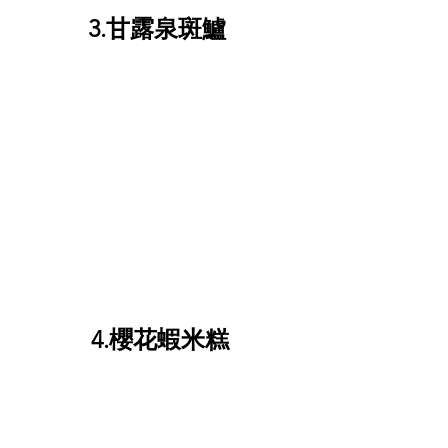
3.甘露泉斑鱸 
4.櫻花蝦米糕