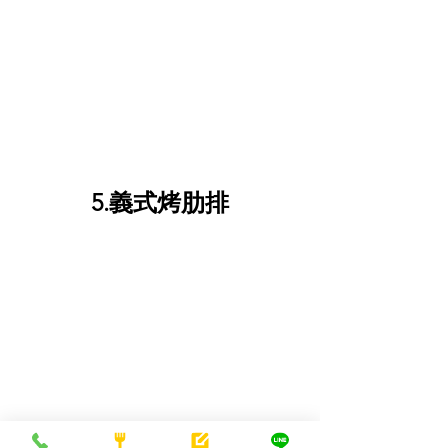
5.義式烤肋排