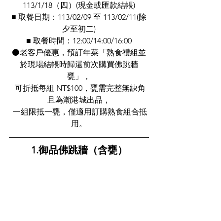
113/1/18（四）(現金或匯款結帳)
■ 取餐日期：113/02/09 至 113/02/11(除
夕至初二)
■ 取餐時間：12:00/14:00/16:00
⚫老客戶優惠，預訂年菜「熟食禮組並
於現場結帳時歸還前次購買佛跳牆
甕」，
 可折抵每組 NT$100，甕需完整無缺角
且為潮港城出品，
 一組限抵一甕，僅適用訂購熟食組合抵
用。
1.御品佛跳牆（含甕）