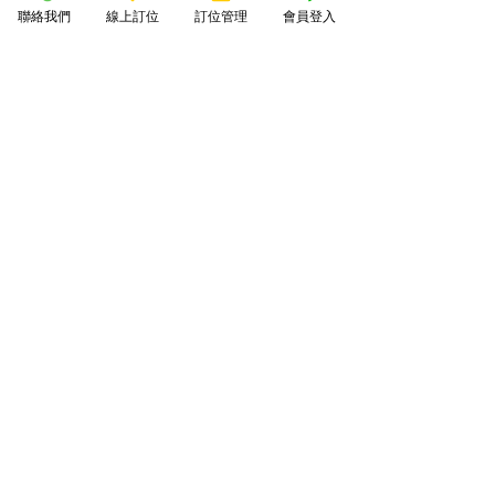
聯絡我們
線上訂位
訂位管理
會員登入
6.港式奶皇包
LINE@詢問