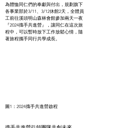
為體恤同仁們的奉獻與付出，規劃旗下
各事業部於3/11、3/12休館2天，全體員
工前往溪頭明山森林會館參加兩天一夜
『2024㩦手共進營』，讓同仁在這次旅
程中，可以暫時放下工作放鬆心情，隨
著旅程攜手同行共學成長。
圖1：2024㩦手共進營啟程
㩦手共進營引領團隊共創未來