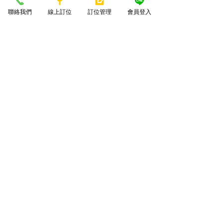
#鏡新聞
#彪網娸
#YAHOO新
聯絡我們
線上訂位
訂位管理
會員登入
聞
#LINETODAY
新聞來源：
鏡新聞
https://www.mnews.tw/story/20240314pr
002
彪網媒
https://www.biao-
news.com/news_view.php?
new_sn=52793
LINETODAY
https://today.line.me/tw/v2/article/nX55
781
YAHOO新聞
https://tw.news.yahoo.com/%E7%89%B
9%E4%BC%81-%E6%BD%AE
......