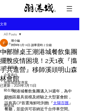
文章
All Posts
潮小編
All Posts
2024年3月14日
讀畢需時 2 分鐘
中部辦桌王潮港城餐飲集團
新聞
擺脫疫情困境！2天1夜『㩦
活動
會員服務
手共進營』移師溪頭明山森
企業責任
林會館
潮港城婚宴專案
已更新：
2024年3月15日
豬在瘋
        潮港城餐飲集團邁入34週年，為中
部地區最具規模及經驗之大型宴會館，
其它
設有高CP首選海鮮吃到飽『
太陽百匯
』
潮港城
餐廳，並提供可容納近千台停車空間。