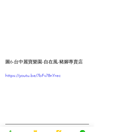
圖6-台中麗寶樂園-自在風-豬腳專賣店
https://youtu.be/7bFv78nYrec
超級感謝媒體報導：