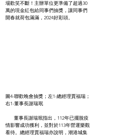
場歡笑不斷！主辦單位更準備了超過30
萬的現金紅包給同事們抽獎，讓同事們
開春就荷包滿滿，2024好彩頭。
圖4-聯歡晚會抽獎；左1-總經理賈福瑞；
右1-董事長謝瑞珉
       董事長謝瑞珉指出，112年已擺脫疫
情影響成功獲利，並對於113年營運樂觀
看待。總經理賈福瑞亦說明，潮港城集