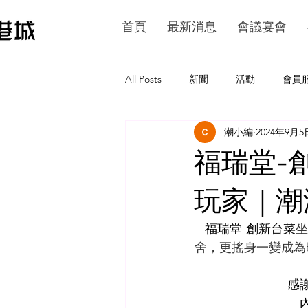
首頁
最新消息
會議宴會
All Posts
新聞
活動
會員
潮小編
2024年9月5
福瑞堂-
玩家｜潮
福瑞堂-創新台菜
坐
舍，更搖身一變成為
感