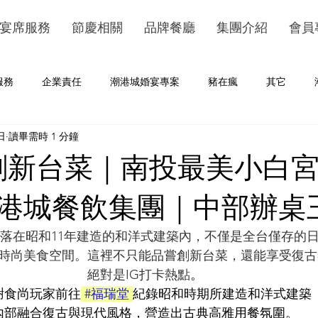
宴席服務
節慶相關
品牌餐廳
集團介紹
會員
服務
企業責任
潮港城婚宴專案
豬在瘋
其它
日
讀畢需時 1 分鐘
創新台菜｜南投最美小白
港城餐飲集團｜中部辦桌
落在昭和11年建造的和洋式建築內，不僅是全台僅存的
時尚美食空間。這裡不只能品嘗創新台菜，還能享受復古
絕對是IG打卡熱點
。
謝食尚玩家前往
#福瑞堂
紀錄昭和時期所建造和洋式建築
內部融合復古與現代風格，營造出古典高雅用餐氛圍。