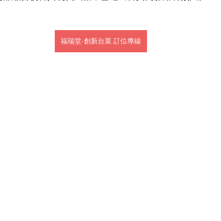
福瑞堂-創新台菜 訂位專線