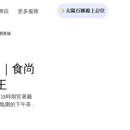
專區
更多服務
太陽百匯線上訂位
潮港城
宮｜食尚
王
日治時期官署廳
氛圍的下午茶，