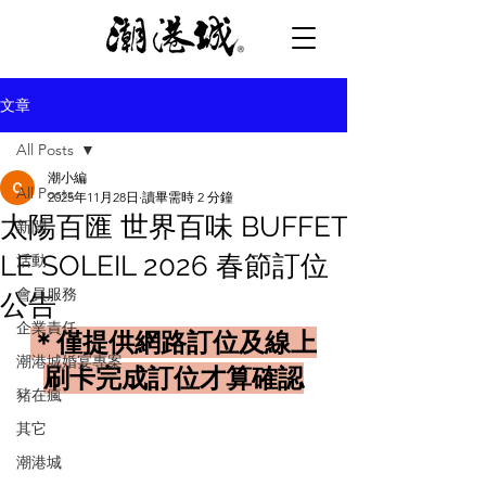
文章
All Posts
潮小編
All Posts
2025年11月28日
讀畢需時 2 分鐘
太陽百匯 世界百味 BUFFET
新聞
LE SOLEIL 2026 春節訂位
活動
會員服務
公告
企業責任
＊僅提供網路訂位及線上
潮港城婚宴專案
刷卡完成訂位才算確認
豬在瘋
其它
潮港城