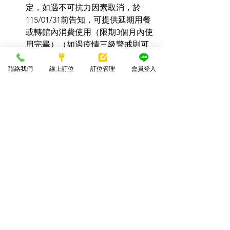
定，如遇不可抗力因素取消，於
115/01/31前告知，可提供延期用餐
或轉館內消費使用（限期3個月內使
用完畢）（如遇疫情三級警戒則可
全額退定）。
上述公告潮港城保留最終解釋權。
聯絡我們
線上訂位
訂位管理
會員登入
👉 訂位專線電話：
 訂位請洽 
04-
23863322 
#1
。
👉 敬請把握時間，立即鎖定您的新春團
圓席位！
太陽百匯線上訂位
太陽百匯電話訂位
#太陽百匯
#春節訂位
#2026過年
#除夕圍