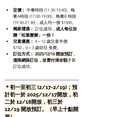
定價：
 午餐時段 (11:30-13:40)、晚
餐A時段 (17:00-19:00)、晚餐B 時段 
(19:30-21:30)，成人均一價 $1500。
獨家禮遇：
 訂位成功，
成人每位加
贈「松葉蟹腳」一份！
兒童優惠：
 4～12 歲兒童半價 
$750，0～3 歲幼兒 免費。
訂位方式：
2025/12/16 開放預訂
，
僅限網路訂位，並需付清全額
才算
訂位成功。
＊初一至初三 (2/17-2/19)；預
計初一於 2025/12/17
開放
，初
二於 12/18
開放
，初三於 
12/19 開放預訂。
（早上十點開
放）