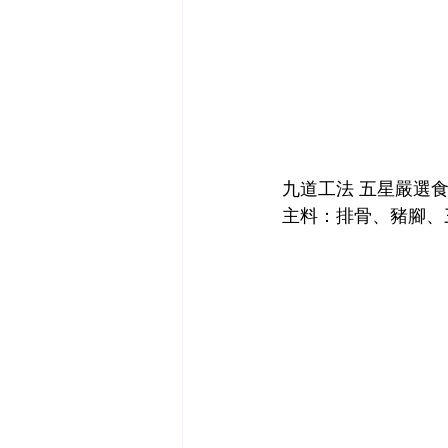
九道工法 五星嚴選
主料：排骨、豬腳、