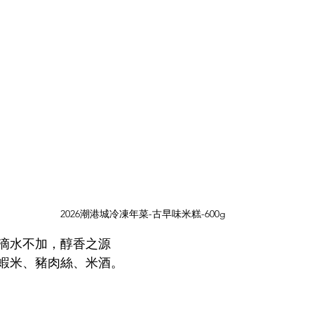
2026潮港城冷凍年菜-古早味米糕-600g
滴水不加，醇香之源
蝦米、豬肉絲、米酒。