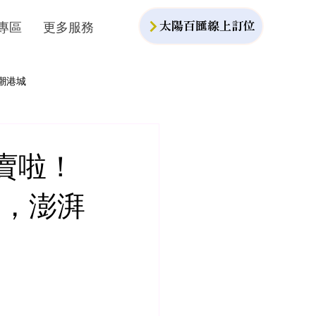
專區
更多服務
太陽百匯線上訂位
潮港城
賣啦！
熱，澎湃