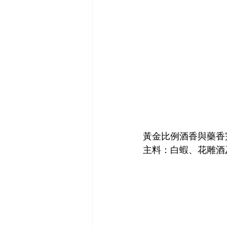
黃金比例酒香與藥香
主料：白蝦、花雕酒