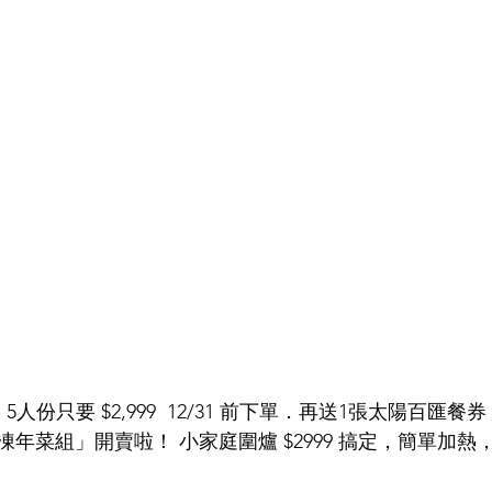
 5人份只要 $2,999  12/31 前下單．再送1張太陽百匯餐券
年菜組」開賣啦！ 小家庭圍爐 $2999 搞定，簡單加熱