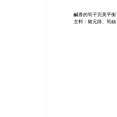
鹹香的筍干完美平衡
主料：豬元蹄、筍絲