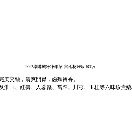
2026潮港城冷凍年菜-宮廷花雕蝦-500g
完美交融，清爽開胃，齒頰留香。
及淮山、紅棗、人蔘鬚、當歸、川芎、玉桂等六味珍貴藥