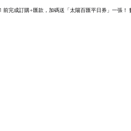
12/31 前完成訂購+匯款，加碼送「太陽百匯平日券」一張！