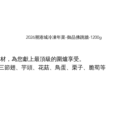
2026潮港城冷凍年菜-御品佛跳牆-1200g
食材，為您獻上最頂級的圍爐享受。
三節翅、芋頭、花菇、鳥蛋、栗子、脆荀等