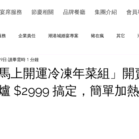
宴席服務
節慶相關
品牌餐廳
集團介紹
會員
服務
企業責任
潮港城婚宴專案
豬在瘋
其它
19日
讀畢需時 1 分鐘
馬上開運冷凍年菜組」開
爐 $2999 搞定，簡單加