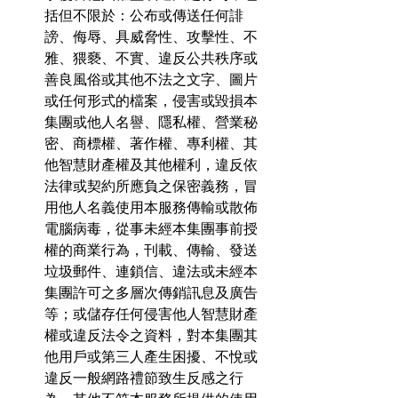
括但不限於：公布或傳送任何誹
謗、侮辱、具威脅性、攻擊性、不
雅、猥褻、不實、違反公共秩序或
善良風俗或其他不法之文字、圖片
或任何形式的檔案，侵害或毀損本
集團或他人名譽、隱私權、營業秘
密、商標權、著作權、專利權、其
他智慧財產權及其他權利，違反依
法律或契約所應負之保密義務，冒
用他人名義使用本服務傳輸或散佈
電腦病毒，從事未經本集團事前授
權的商業行為，刊載、傳輸、發送
垃圾郵件、連鎖信、違法或未經本
集團許可之多層次傳銷訊息及廣告
等；或儲存任何侵害他人智慧財產
權或違反法令之資料，對本集團其
他用戶或第三人產生困擾、不悅或
違反一般網路禮節致生反感之行