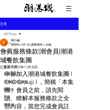
文章
All Posts
潮小編
All Posts
2022年10月1日
讀畢需時 5 分鐘
會員服務條款|潮會員|潮港
新聞
城餐飲集團
活動
會員服務
已更新：
2023年11月30日
申辦加入潮港城餐飲集團 ( 
企業責任
CKC Group ) ，簡稱「本集
潮港城婚宴專案
團」會員之前，請先閱
豬在瘋
讀、瞭解本服務條款之全
其它
潮港城
部內容，當您完成會員註