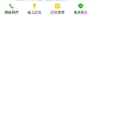
免責聲明
如因可歸責於會員或使用者之事由
聯絡我們
線上訂位
訂位管理
會員登入
而發生，包括但不限於任何執行的
失誤、錯誤、遺漏、中斷、缺失、
傳輸的延誤、電腦病毒、線路故障
或遭第三人侵入系統篡改或偽造變
更資料等，本集團將不會為任何損
失或傷害而負賠償責任。
會員對本集團之授權
對於會員上載、傳送、輸入或提供
之資料，會員同意本集團得於合理
之範圍內蒐集、處理、保存、傳遞
及使用該等資料，以提供使用者其
他資訊或服務、或作成會員統計資
料、或進行關於網路行為之調查或
研究，或為任何之合法使用。若會
員無合法權利得授權他人使用、修
改、重製、公開播送、改作、散