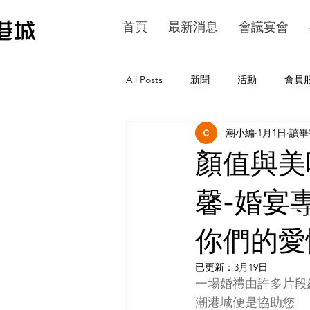
首頁
最新消息
會議宴會
All Posts
新聞
活動
會員
潮小編
1月1日
讀畢
顏值與美
馨-婚宴專
你們的愛
已更新：
3月19日
一場婚禮由許多片段
潮港城便是協助您