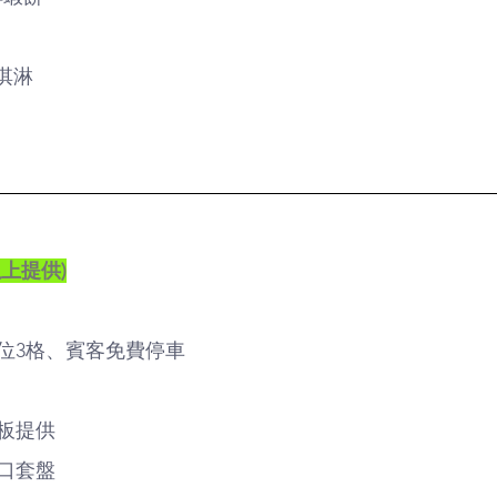
冰淇淋
上提供)
位3格、賓客免費停車
板提供
口套盤