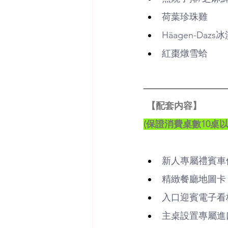
荷葉珍珠雞
Häagen-Dazs
紅棗燉雪蛤
【配套内容】
(保證消費桌數10桌以
新人專屬禮賓車
精緻餐廳地圖卡
入口迎賓電子看
主桌設置專屬進