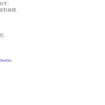
助手。
派對婚禮，
吧。
24wtGis