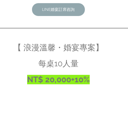
LINE婚宴訂席咨詢
【 浪漫溫馨・婚宴專案】
每桌10人量
NT$ 20,000+10%