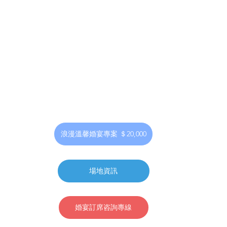
浪漫溫馨婚宴專案 ＄20,000
場地資訊
婚宴訂席咨詢專線