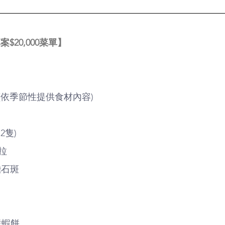
20,000
菜單】
(依季節性提供食材內容)
2隻)
拉
膽石斑
鮮蝦餅