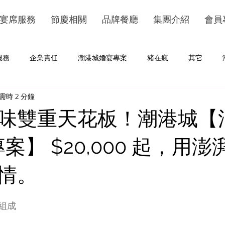
宴席服務
節慶相關
品牌餐廳
集團介紹
會員
服務
企業責任
潮港城婚宴專案
豬在瘋
其它
需時 2 分鐘
味雙重天花板！潮港城【
案】 $20,000 起，用
情。
組成