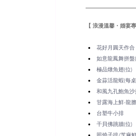
【
 浪漫溫馨・婚宴專案$
花好月圓天作合
如意龍鳳舞拼盤
極品燉魚翅(位)
金蒜活龍蝦(每桌
和風九孔鮑魚沙
甘露海上鮮-龍
台塑牛小排
干貝佛跳牆(位)
照燒子排/芝麻