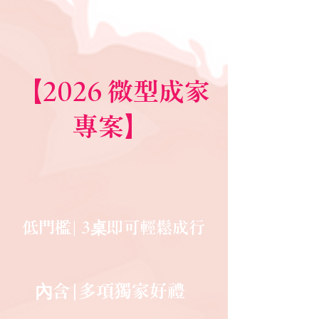
【2026 微型成家
專案】
低門檻| 3桌即可輕鬆成行
內含|多項獨家好禮