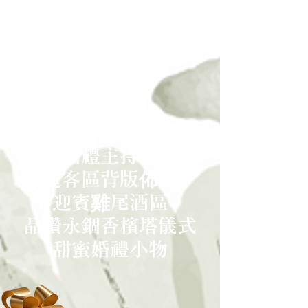
幸福加倍升等服務
文定儀式
婚禮主持人
送客區背版佈置
迎賓雞尾酒區
晶鑽永錮香檳塔儀式
甜蜜婚禮小物