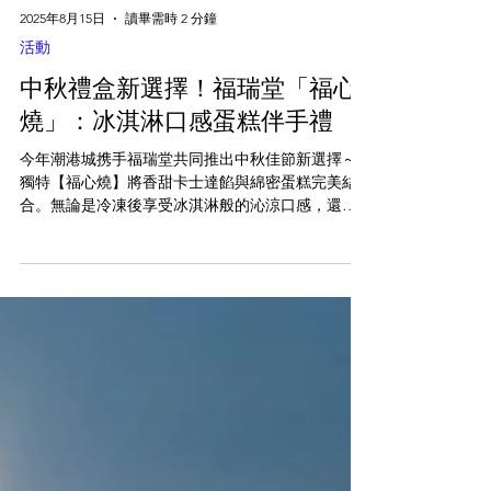
2025年8月15日
讀畢需時 2 分鐘
活動
中秋禮盒新選擇！福瑞堂「福心
燒」：冰淇淋口感蛋糕伴手禮
今年潮港城携手福瑞堂共同推出中秋佳節新選擇～
獨特【福心燒】將香甜卡士達餡與綿密蛋糕完美結
合。無論是冷凍後享受冰淇淋般的沁涼口感，還是
冷藏後品嚐蛋糕的細緻綿密，都能帶給收禮者雙重
味蕾驚喜。 我們特別採用鋁箔保冷禮盒，即使在旅
途中也能確保新鮮。現在下單更享滿額折扣與免運
優惠，數量有限，把握機會，讓你的心意獨一無
二！