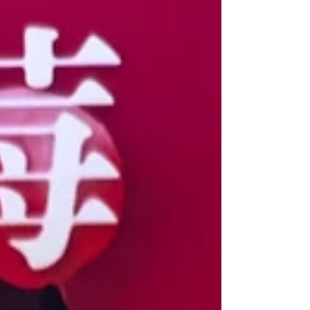
香氣四溢、肥美多汁，一口征服味蕾！