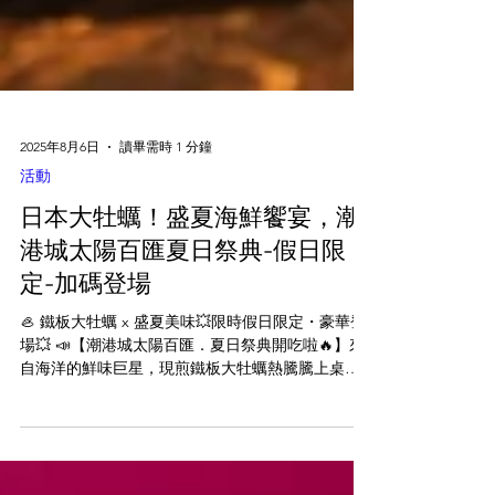
2025年8月6日
讀畢需時 1 分鐘
活動
日本大牡蠣！盛夏海鮮饗宴，潮
港城太陽百匯夏日祭典-假日限
定-加碼登場
🦪 鐵板大牡蠣 x 盛夏美味💥限時假日限定・豪華登
場💥 📣【潮港城太陽百匯．夏日祭典開吃啦🔥】來
自海洋的鮮味巨星，現煎鐵板大牡蠣熱騰騰上桌，