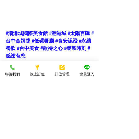
#潮港城國際美食館
#潮港城
#太陽百匯
#
台中金饌獎
#低碳餐廳
#食安認證
#永續
餐飲
#台中美食
#款待之心
#榮耀時刻
#
感謝有您
聯絡我們
線上訂位
訂位管理
會員登入
新聞
潮港城
企業責任