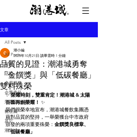
文章
All Posts
潮小編
All Posts
2025年10月21日
讀畢需時 1 分鐘
品質的見證：潮港城勇奪
新聞
「金饌獎」與「低碳餐廳」
活動
會員服務
雙料殊榮
企業責任
✨ 
榮耀時刻，雙重肯定！潮港城 & 太陽
潮港城婚宴專案
百匯再創榮耀！
 ✨
我們很榮幸地宣布，潮港城餐飲集團憑
豬在瘋
藉對品質的堅持，一舉榮獲台中市政府
其它
頒發的兩項重要殊榮：
金饌獎良標章、
潮港城
「低碳餐廳」