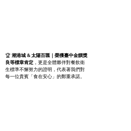
🏆 
潮港城 & 太陽百匯｜榮獲臺中金饌獎
良等標章肯定
，更是全體夥伴對餐飲衛
生標準不懈努力的證明，代表著我們對
每一位貴賓「食在安心」的鄭重承諾。