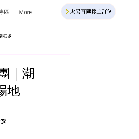
專區
More
太陽百匯線上訂位
潮港城
集團｜潮
場地
首選