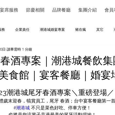
宴席服務
節慶相關
品牌餐廳
集團介紹
會員
服務
企業責任
潮港城婚宴專案
豬在瘋
其它
20日
讀畢需時 1 分鐘
尾牙春酒專案｜潮港城餐飲
美食館｜宴客餐廳｜婚宴
023潮港城尾牙春酒專案＼重磅登場／
體歲末迎春，犒賞員工，尾牙 春酒；台中宴客餐廳第一
#潮港城
 不只是菜色好吃、停車方便！
也將是您這輩子見過最美的尾牙活動場地！