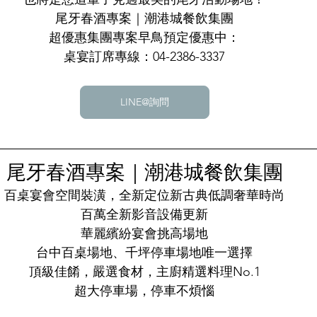
尾牙春酒專案｜潮港城餐飲集團
超優惠集團專案早鳥預定優惠中：
桌宴訂席專線：04-2386-3337
LINE@詢問
尾牙春酒專案｜潮港城餐飲集團
百桌宴會空間裝潢，全新定位新古典低調奢華時尚
百萬全新影音設備更新
華麗繽紛宴會挑高場地
台中百桌場地、千坪停車場地唯一選擇
頂級佳餚，嚴選食材，主廚精選料理No.1
超大停車場，停車不煩惱