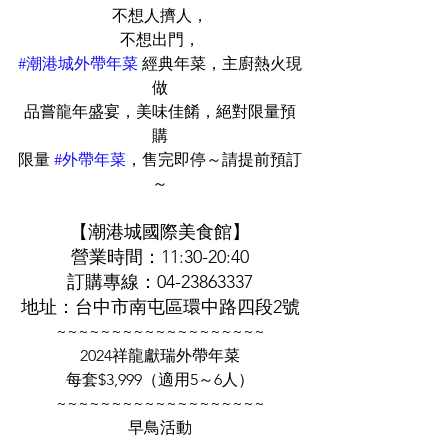
不想人擠人，
不想出門，
#潮港城外帶年菜
 經典年菜，主廚熱火現
做
品嘗龍年盛宴，美味佳餚，絕對限量預
購
限量 
#外帶年菜
，售完即停～請提前預訂
～
【潮港城國際美食館】
營業時間：11:30-20:40
訂購專線：04-23863337
地址：台中市南屯區環中路四段2號
~~~~~~~~~~~~~~~~~~~
2024祥龍獻瑞外帶年菜
每套$3,999（適用5～6人）
~~~~~~~~~~~~~~~~~~~
早鳥活動