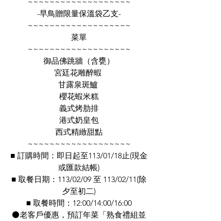
~~~~~~~~~~~~~~~~~~~
-早鳥贈限量保溫袋乙支-
~~~~~~~~~~~~~~~~~~~
菜單
~~~~~~~~~~~~~~~~~~~
御品佛跳牆（含甕）
宮廷花雕醉蝦 
甘露泉斑鱸 
櫻花蝦米糕
義式烤肋排
港式奶皇包
西式精緻甜點
~~~~~~~~~~~~~~~~~~~
■ 訂購時間：即日起至113/01/18止(現金
或匯款結帳)
■ 取餐日期：113/02/09 至 113/02/11(除
夕至初二)
■ 取餐時間：12:00/14:00/16:00
⚫老客戶優惠，預訂年菜「熟食禮組並