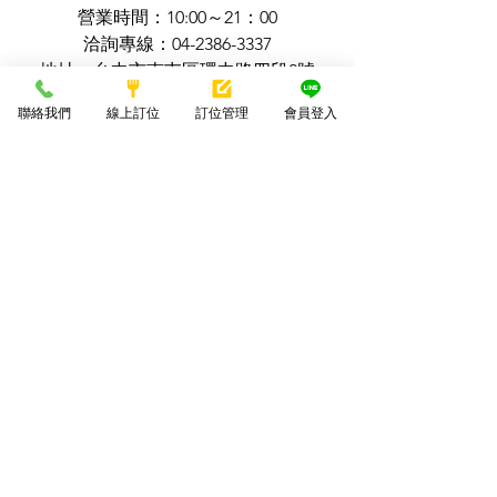
營業時間：10:00～21：00
洽詢專線：04-2386-3337
地址：台中市南屯區環中路四段2號
線上訂位系統：
聯絡我們
線上訂位
訂位管理
會員登入
https://www.ckcchao.com/buffet
潮港城餐飲集團｜婚宴場地｜太陽百匯
｜台中辦桌王
新聞
查看全部
最新文章