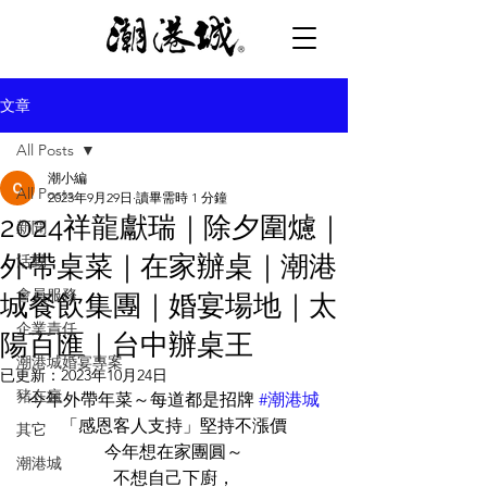
文章
All Posts
潮小編
All Posts
2023年9月29日
讀畢需時 1 分鐘
2024祥龍獻瑞｜除夕圍爈｜
新聞
外帶桌菜｜在家辦桌｜潮港
活動
會員服務
城餐飲集團｜婚宴場地｜太
企業責任
陽百匯｜台中辦桌王
潮港城婚宴專案
已更新：
2023年10月24日
豬在瘋
今年外帶年菜～每道都是招牌 
#潮港城
「感恩客人支持」堅持不漲價
其它
今年想在家團圓～
潮港城
不想自己下廚，