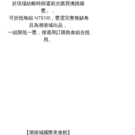
於現場結帳時歸還前次購買佛跳牆
甕」，
 可折抵每組 NT$100，甕需完整無缺角
且為潮港城出品，
 一組限抵一甕，僅適用訂購熟食組合抵
用。
【潮港城國際美食館】