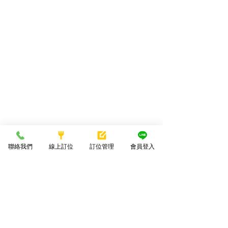
聯絡我們
線上訂位
訂位管理
會員登入
台中南屯市中心
台中七期只要3分鐘車程
園區擁有將近1,000個免費停車格