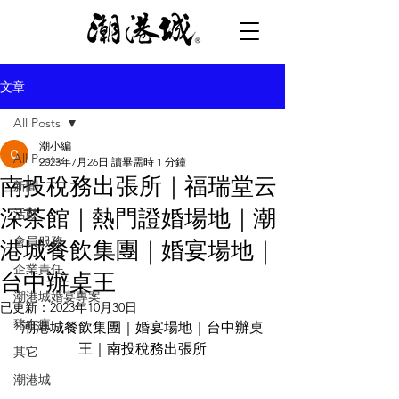
文章
All Posts
潮小編
All Posts
2023年7月26日
讀畢需時 1 分鐘
南投稅務出張所｜福瑞堂云
新聞
深茶館｜熱門證婚場地｜潮
活動
會員服務
港城餐飲集團｜婚宴場地｜
企業責任
台中辦桌王
潮港城婚宴專案
已更新：
2023年10月30日
豬在瘋
潮港城餐飲集團｜婚宴場地｜台中辦桌
王｜南投稅務出張所
其它
潮港城