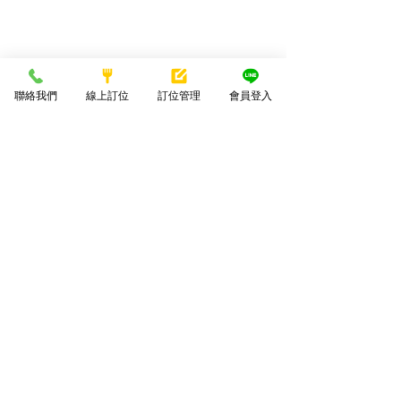
聯絡我們
線上訂位
訂位管理
會員登入
位處南投市中心
台中七期只要30分鐘車程
停車場擁有將近100個停車格
南投稅務出張所｜福瑞堂云深茶館