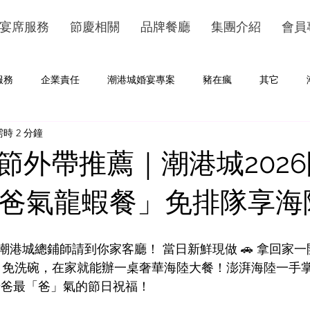
宴席服務
節慶相關
品牌餐廳
集團介紹
會員
服務
企業責任
潮港城婚宴專案
豬在瘋
其它
時 2 分鐘
節外帶推薦｜潮港城202
999爸氣龍蝦餐」免排隊享
潮港城總鋪師請到你家客廳！ 當日新鮮現做 🚗 拿回家
、❌ 免洗碗，在家就能辦一桌奢華海陸大餐！澎湃海陸一手
給老爸最「爸」氣的節日祝福！