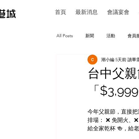
首頁
最新消息
會議宴會
All Posts
新聞
活動
會員
潮小編
5天前
讀畢需
台中父親
「$3,
今年父親節，直接把
排場： ❌ 免開火
給全家乾杯 🍻，