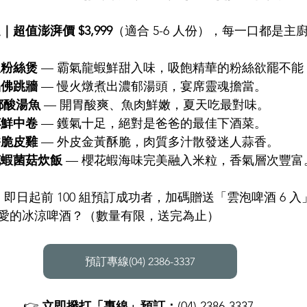
超值澎湃價 $3,999
（適合 5-6 人份），每一口都是主
蝦粉絲煲
 — 霸氣龍蝦鮮甜入味，吸飽精華的粉絲欲罷不能
品佛跳牆
 — 慢火燉煮出濃郁湯頭，宴席靈魂擔當。
都酸湯魚
 — 開胃酸爽、魚肉鮮嫩，夏天吃最對味。
杯鮮中卷
 — 鑊氣十足，絕對是爸爸的最佳下酒菜。
香脆皮雞
 — 外皮金黃酥脆，肉質多汁散發迷人蒜香。
花蝦菌菇炊飯
 — 櫻花蝦海味完美融入米粒，香氣層次豐富
】
 即日起前 100 組預訂成功者，加碼贈送「雲泡啤酒 6 
愛的冰涼啤酒？（數量有限，送完為止）
預訂專線(04) 2386-3337
👉 
立即撥打「專線」預訂：
(04) 2386-3337 