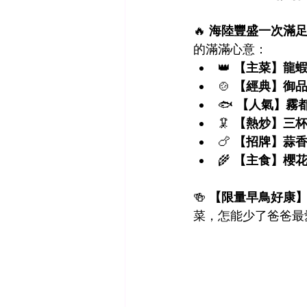
🔥 
海陸豐盛一次滿足｜
的滿滿心意：
👑 
【主菜】龍
🍲 
【經典】御
🐟 
【人氣】霧
🦑 
【熱炒】三
🍗 
【招牌】蒜
🌾 
【主食】櫻
🍻 
【限量早鳥好康
菜，怎能少了爸爸最