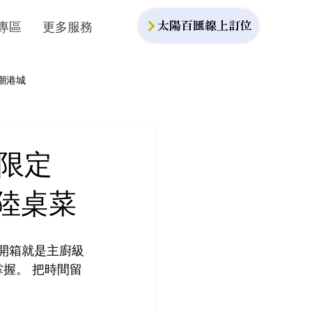
專區
更多服務
太陽百匯線上訂位
潮港城
6限定
海陸桌菜
一開箱就是主廚級
掌握。 把時間留