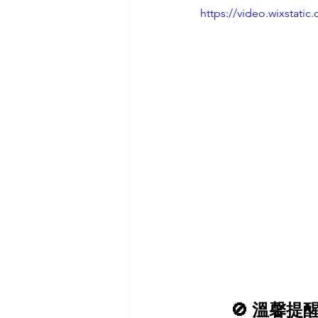
https://video.wixstat
🚫 溫馨