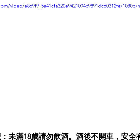
ic.com/video/e869f9_5a41cfa320e9421094c9891dc60312fe/1080p/
提醒：未滿18歲請勿飲酒。酒後不開車，安全