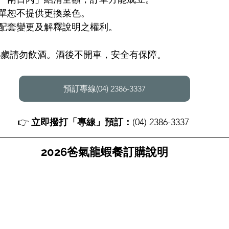
單恕不提供更換菜色。
配套變更及解釋說明之權利。
18歲請勿飲酒。酒後不開車，安全有保障。
預訂專線(04) 2386-3337
👉 
立即撥打「專線」預訂：
(04) 2386-3337 
2026爸氣龍蝦餐訂購說明