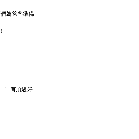
廚們為爸爸準備
！
。
入」！ 有頂級好