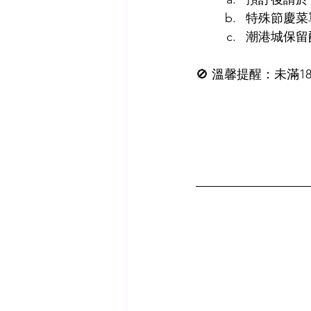
特殊節慶菜
潮港城保留
🚫 溫馨提醒：未滿