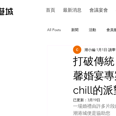
首頁
最新消息
會議宴會
All Posts
新聞
活動
會員
潮小編
1月1日
讀畢
打破傳統
馨婚宴專案
chill
已更新：
3月19日
一場婚禮由許多片段
潮港城便是協助您