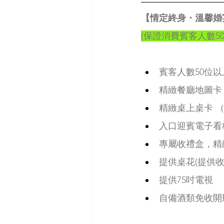
【情定終身・溫馨婚
(保證消費賓客人數5
賓客人數50位以
精緻餐廳地圖卡
精緻桌上桌卡 
入口迎賓電子看
專屬收禮盒，精
提供桌花(提供
提供75吋電視
自備酒類免收開