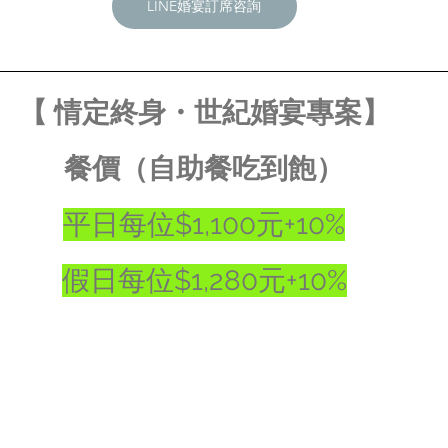
LINE婚宴訂席咨詢
【 情定終身・世紀婚宴專案】
餐價（自助餐吃到飽）
平日每位$1,100元+10%
假日每位$1,280元+10%