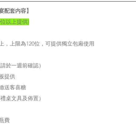
宴配套内容】
0位以上提供)
上，上限為120位，可提供獨立包廂使用 
 
（請於一週前確認）
板提供 
緻送客喜糖 
收禮桌文具及佈置）
瓶費 