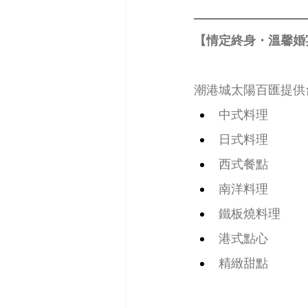
【情定終身・溫馨婚
潮港城太陽百匯提供
中式料理
日式料理
西式餐點
南洋料理
鐵板燒料理
港式點心
精緻甜點