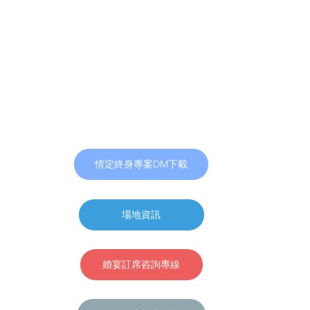
情定終身專案DM下載
場地資訊
婚宴訂席咨詢專線