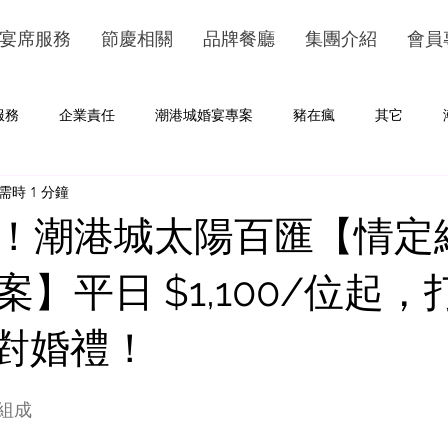
宴席服務
節慶相關
品牌餐廳
集團介紹
會員
服務
企業責任
潮港城婚宴專案
豬在瘋
其它
需時 1 分鐘
！潮港城太陽百匯【情定
】平日 $1,100/位起，
的派對婚禮！
組成