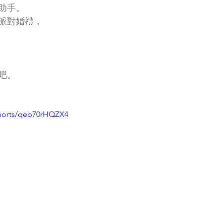
助手。
派對婚禮，
吧。
shorts/qeb70rHQZX4